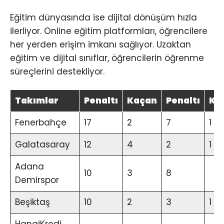
Eğitim dünyasında ise dijital dönüşüm hızla
ilerliyor. Online eğitim platformları, öğrencilere
her yerden erişim imkanı sağlıyor. Uzaktan
eğitim ve dijital sınıflar, öğrencilerin öğrenme
süreçlerini destekliyor.
Takımlar
Penaltı
Kaçan
Penaltı
Ka
Fenerbahçe
17
2
7
1
Galatasaray
12
4
2
1
Adana
10
3
8
Demirspor
Beşiktaş
10
2
3
1