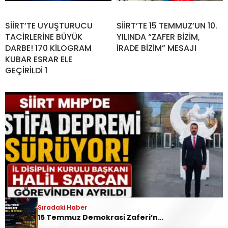
SİİRT’TE UYUŞTURUCU
SİİRT’TE 15 TEMMUZ’UN 10.
TACİRLERİNE BÜYÜK
YILINDA “ZAFER BİZİM,
DARBE! 170 KİLOGRAM
İRADE BİZİM” MESAJI
KUBAR ESRAR ELE
GEÇİRİLDİ 1
Sıradaki Haber
15 Temmuz Demokrasi Zaferi’nin 10. Yılında Siirt’te Selalar Okundu
SİİRT MHP’DE İSTİFA DEPREMİ SÜRÜYOR: İL DİSİPLİN