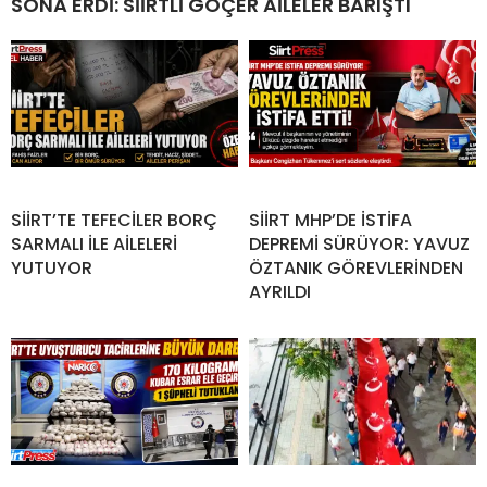
SONA ERDİ: SİİRTLİ GÖÇER AİLELER BARIŞTI
SİİRT’TE TEFECİLER BORÇ
SİİRT MHP’DE İSTİFA
SARMALI İLE AİLELERİ
DEPREMİ SÜRÜYOR: YAVUZ
YUTUYOR
ÖZTANIK GÖREVLERİNDEN
AYRILDI