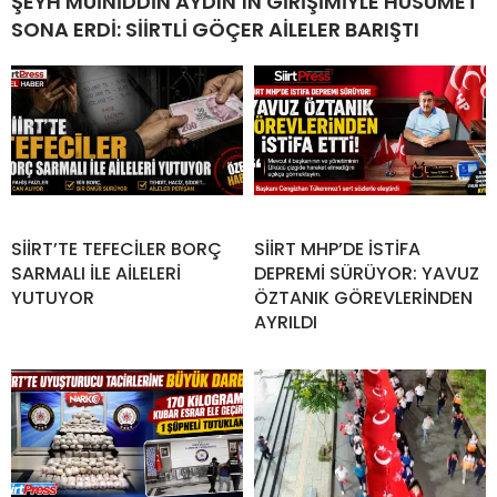
ŞEYH MUİNİDDİN AYDIN’IN GİRİŞİMİYLE HUSUMET
SONA ERDİ: SİİRTLİ GÖÇER AİLELER BARIŞTI
SİİRT’TE TEFECİLER BORÇ
SİİRT MHP’DE İSTİFA
SARMALI İLE AİLELERİ
DEPREMİ SÜRÜYOR: YAVUZ
YUTUYOR
ÖZTANIK GÖREVLERİNDEN
AYRILDI