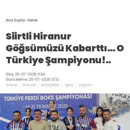
Ana Sayfa
›
Genel
Siirtli Hiranur
Göğsümüzü Kabarttı… O
Türkiye Şampiyonu!..
Giriş: 25-07-2025 11:34
Güncelleme: 25-07-2025 12:12
Genel
Güncel
Manşetler
Spor
yaşam