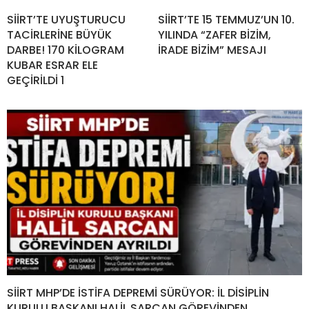
SİİRT’TE UYUŞTURUCU
SİİRT’TE 15 TEMMUZ’UN 10.
TACİRLERİNE BÜYÜK
YILINDA “ZAFER BİZİM,
DARBE! 170 KİLOGRAM
İRADE BİZİM” MESAJI
KUBAR ESRAR ELE
GEÇİRİLDİ 1
SİİRT MHP’DE İSTİFA DEPREMİ SÜRÜYOR: İL DİSİPLİN
KURULU BAŞKANI HALİL SARCAN GÖREVİNDEN