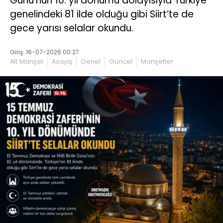
Günü’nün 10. yıl dönümü dolayısıyla Türkiye
genelindeki 81 ilde olduğu gibi Siirt’te de
gece yarısı selalar okundu.
Giriş: 16-07-2026 00:27
Alt Manşet
Asayiş
Genel
Güncel
Manşetler