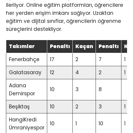
ilerliyor. Online eğitim platformları, öğrencilere
her yerden erişim imkanı sağlıyor. Uzaktan
eğitim ve dijital sınıflar, öğrencilerin öğrenme
süreçlerini destekliyor.
Takımlar
Penaltı
Kaçan
Penaltı
Ka
Fenerbahçe
17
2
7
1
Galatasaray
12
4
2
1
Adana
10
3
8
Demirspor
Beşiktaş
10
2
3
1
HangiKredi
10
1
10
1
Ümraniyespor