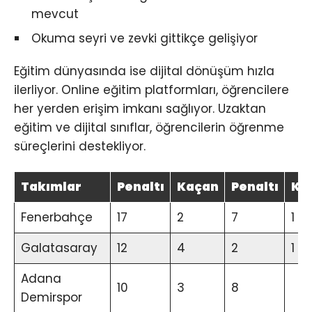
mevcut
Okuma seyri ve zevki gittikçe gelişiyor
Eğitim dünyasında ise dijital dönüşüm hızla
ilerliyor. Online eğitim platformları, öğrencilere
her yerden erişim imkanı sağlıyor. Uzaktan
eğitim ve dijital sınıflar, öğrencilerin öğrenme
süreçlerini destekliyor.
Takımlar
Penaltı
Kaçan
Penaltı
Ka
Fenerbahçe
17
2
7
1
Galatasaray
12
4
2
1
Adana
10
3
8
Demirspor