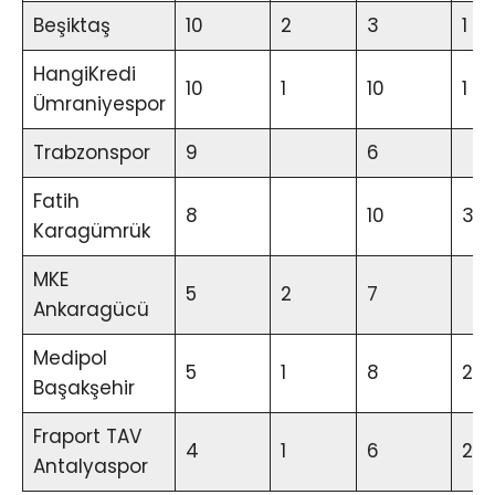
Beşiktaş
10
2
3
1
HangiKredi
10
1
10
1
Ümraniyespor
Trabzonspor
9
6
Fatih
8
10
3
Karagümrük
MKE
5
2
7
Ankaragücü
Medipol
5
1
8
2
Başakşehir
Fraport TAV
4
1
6
2
Antalyaspor