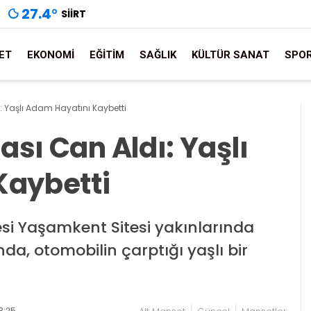
27.4
°
SIIRT
ET
EKONOMI
EĞITIM
SAĞLIK
KÜLTÜR SANAT
SPO
ı: Yaşlı Adam Hayatını Kaybetti
ası Can Aldı: Yaşlı
Kaybetti
esi Yaşamkent Sitesi yakınlarında
a, otomobilin çarptığı yaşlı bir
8:25