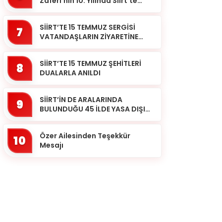
Zaferi’nin 10. Yılında Siirt’te
Selalar Okundu
SİİRT’TE 15 TEMMUZ SERGİSİ
7
VATANDAŞLARIN ZİYARETİNE
AÇILDI
SİİRT’TE 15 TEMMUZ ŞEHİTLERİ
8
DUALARLA ANILDI
SİİRT’İN DE ARALARINDA
9
BULUNDUĞU 45 İLDE YASA DIŞI
BAHİS OPERASYONU: 190
GÖZALTI
Özer Ailesinden Teşekkür
10
Mesajı