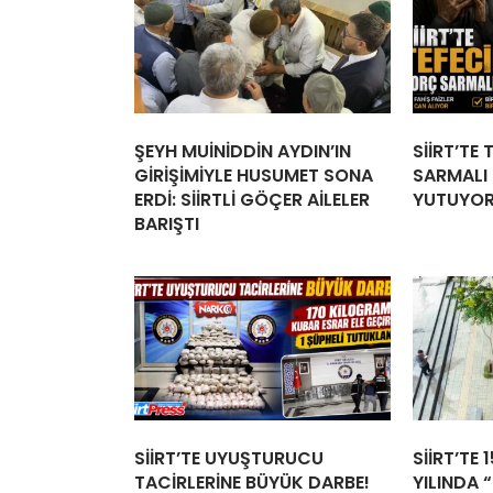
ŞEYH MUİNİDDİN AYDIN’IN
SİİRT’TE
GİRİŞİMİYLE HUSUMET SONA
SARMALI İ
ERDİ: SİİRTLİ GÖÇER AİLELER
YUTUYO
BARIŞTI
SİİRT’TE UYUŞTURUCU
SİİRT’TE 
TACİRLERİNE BÜYÜK DARBE!
YILINDA “