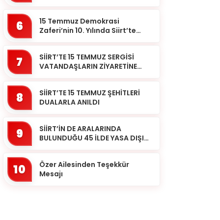
BAŞKANI HALİL SARCAN
GÖREVİNDEN AYRILDI
15 Temmuz Demokrasi
6
Zaferi’nin 10. Yılında Siirt’te
Selalar Okundu
SİİRT’TE 15 TEMMUZ SERGİSİ
7
VATANDAŞLARIN ZİYARETİNE
AÇILDI
SİİRT’TE 15 TEMMUZ ŞEHİTLERİ
8
DUALARLA ANILDI
SİİRT’İN DE ARALARINDA
9
BULUNDUĞU 45 İLDE YASA DIŞI
BAHİS OPERASYONU: 190
GÖZALTI
Özer Ailesinden Teşekkür
10
Mesajı