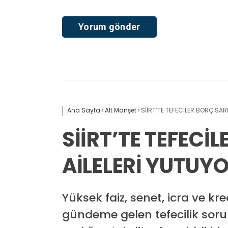
Ana Sayfa
›
Alt Manşet
›
SİİRT’TE TEFECİLER BORÇ SARM
SİİRT’TE TEFECİ
AİLELERİ YUTUY
Yüksek faiz, senet, icra ve kredi
gündeme gelen tefecilik soru