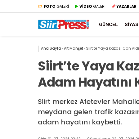
FOTO
GALERİ
VİDEO
GALERİ
YAZARLAR
GÜNCEL
SIYAS
Ana Sayfa
›
Alt Manşet
›
Siirt’te Yaya Kazası Can Ald
Siirt’te Yaya Kaz
Adam Hayatını 
Siirt merkez Afetevler Mahall
meydana gelen trafik kazasınd
adam hayatını kaybetti.
Giriş: 01-07-2026 23:43
Güncelleme: 02-07-2026 0