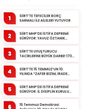
SİİRT’TE TEFECİLER BORÇ
1
SARMALI İLE AİLELERİ YUTUYOR
SİİRT MHP’DE İSTİFA DEPREMİ
2
SÜRÜYOR: YAVUZ ÖZTANIK
GÖREVLERİNDEN AYRILDI
SİİRT’TE UYUŞTURUCU
3
TACİRLERİNE BÜYÜK DARBE! 170
KİLOGRAM KUBAR ESRAR ELE
GEÇİRİLDİ 1 ŞÜPHELİ
SİİRT’TE 15 TEMMUZ’UN 10.
TUTUKLAND...
4
YILINDA “ZAFER BİZİM, İRADE
BİZİM” MESAJI
SİİRT MHP’DE İSTİFA DEPREMİ
5
SÜRÜYOR: İL DİSİPLİN KURULU
BAŞKANI HALİL SARCAN
GÖREVİNDEN AYRILDI
15 Temmuz Demokrasi
6