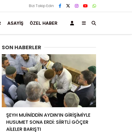
Bizi Takip Edin
R
ASAYIŞ
ÖZEL HABER
SON HABERLER
ŞEYH MUİNİDDİN AYDIN’IN GİRİŞİMİYLE
HUSUMET SONA ERDİ: SİİRTLİ GÖÇER
AİLELER BARIŞTI