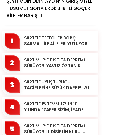
ŞEYH MUİNİDDİN AYDIN’IN GİRİŞİMİYLE
HUSUMET SONA ERDİ: SİİRTLİ GÖÇER
AİLELER BARIŞTI
SİİRT’TE TEFECİLER BORÇ
1
SARMALI İLE AİLELERİ YUTUYOR
SİİRT MHP’DE İSTİFA DEPREMİ
2
SÜRÜYOR: YAVUZ ÖZTANIK
GÖREVLERİNDEN AYRILDI
SİİRT’TE UYUŞTURUCU
3
TACİRLERİNE BÜYÜK DARBE! 170
KİLOGRAM KUBAR ESRAR ELE
GEÇİRİLDİ 1 ŞÜPHELİ
SİİRT’TE 15 TEMMUZ’UN 10.
TUTUKLAND...
4
YILINDA “ZAFER BİZİM, İRADE
BİZİM” MESAJI
SİİRT MHP’DE İSTİFA DEPREMİ
5
SÜRÜYOR: İL DİSİPLİN KURULU