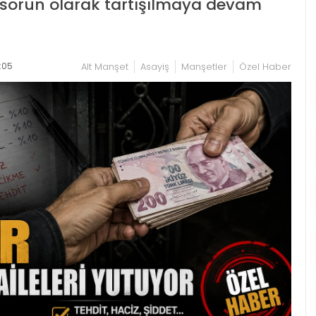
ir sorun olarak tartışılmaya devam
:05
Alt Manşet
Asayiş
Manşetler
Özel Haber