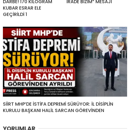
DARBE! 170 KİLOGRAM
İRADE BİZİM” MESAJI
KUBAR ESRAR ELE
GEÇİRİLDİ 1
SİİRT MHP’DE İSTİFA DEPREMİ SÜRÜYOR: İL DİSİPLİN
KURULU BAŞKANI HALİL SARCAN GÖREVİNDEN
YORUMLAR