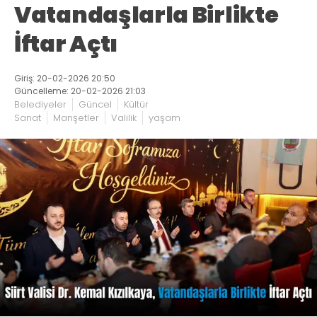
Vatandaşlarla Birlikte
İftar Açtı
Giriş: 20-02-2026 20:50
Güncelleme: 20-02-2026 21:03
Belediyeler
Güncel
Kültür
Sanat
Manşetler
Valilik
yaşam