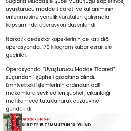
Suçlarla Mücadele Şube Müdürlüğü ekiplerince,
uyuşturucu madde ticareti ve kullanımının
önlenmesine yönelik yürütülen çalışmalar
kapsamında operasyon düzenlendi.
Narkotik dedektör köpeklerinin de katıldığı
operasyonda, 170 kilogram kubar esrar ele
geçirildi.
Operasyonda, “Uyuşturucu Madde Ticareti”
suçundan 1 şüpheli gözaltına alındı.
Emniyetteki işlemlerinin ardından adli
makamlara sevk edilen şüpheli, çıkarıldığı
mahkemece tutuklanarak cezaevine
gönderildi.
Sıradaki Haber
Siirt’te uyuşturucu imal ve ticareti yapan
SİİRT’TE 15 TEMMUZ’UN 10. YILINDA “ZAFER BİZİM, İRADE BİZİM” MESAJI