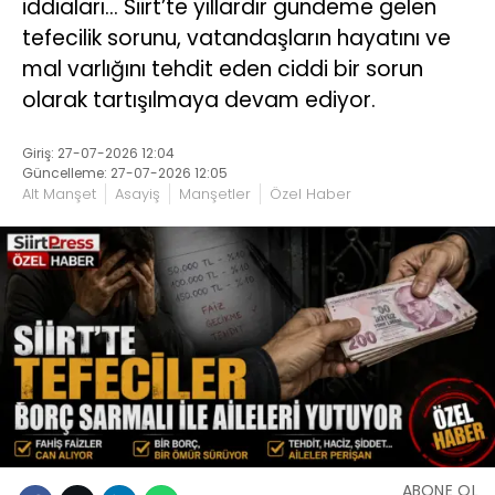
iddiaları… Siirt’te yıllardır gündeme gelen
tefecilik sorunu, vatandaşların hayatını ve
mal varlığını tehdit eden ciddi bir sorun
olarak tartışılmaya devam ediyor.
Giriş: 27-07-2026 12:04
Güncelleme: 27-07-2026 12:05
Alt Manşet
Asayiş
Manşetler
Özel Haber
ABONE OL