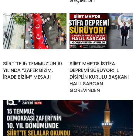
GEÇİRİLDİ 1
SİİRT’TE 15 TEMMUZ’UN 10.
SİİRT MHP’DE İSTİFA
YILINDA “ZAFER BİZİM,
DEPREMİ SÜRÜYOR: İL
İRADE BİZİM” MESAJI
DİSİPLİN KURULU BAŞKANI
HALİL SARCAN
GÖREVİNDEN