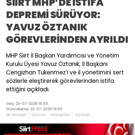
SİİRT MHP’DE İSTİFA
DEPREMİ SÜRÜYOR:
YAVUZ ÖZTANIK
GÖREVLERİNDEN AYRILDI
MHP Siirt İl Başkan Yardımcısı ve Yönetim
Kurulu Üyesi Yavuz Öztanık, İl Başkanı
Cengizhan Tükenmez’i ve il yönetimini sert
sözlerle eleştirerek görevlerinden istifa
ettiğini açıkladı.
Giriş: 23-07-2026 16:59
Güncelleme: 23-07-2026 19:50
Alt Manşet
Güncel
Manşetler
Siyaset