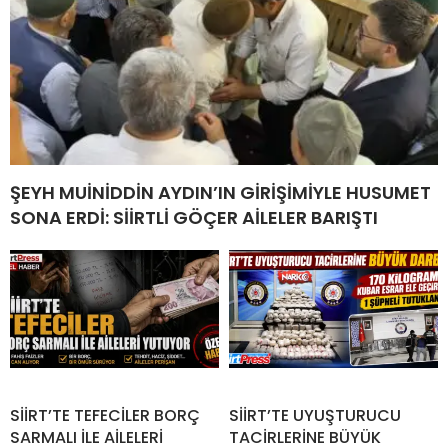
ŞEYH MUİNİDDİN AYDIN’IN GİRİŞİMİYLE HUSUMET
SONA ERDİ: SİİRTLİ GÖÇER AİLELER BARIŞTI
SİİRT’TE TEFECİLER BORÇ
SİİRT’TE UYUŞTURUCU
SARMALI İLE AİLELERİ
TACİRLERİNE BÜYÜK