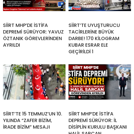
SİİRT MHP’DE İSTİFA
SİİRT’TE UYUŞTURUCU
DEPREMİ SÜRÜYOR: YAVUZ
TACİRLERİNE BÜYÜK
ÖZTANIK GÖREVLERİNDEN
DARBE! 170 KİLOGRAM
AYRILDI
KUBAR ESRAR ELE
GEÇİRİLDİ 1
SİİRT’TE 15 TEMMUZ’UN 10.
SİİRT MHP’DE İSTİFA
YILINDA “ZAFER BİZİM,
DEPREMİ SÜRÜYOR: İL
İRADE BİZİM” MESAJI
DİSİPLİN KURULU BAŞKANI
HALİL SARCAN