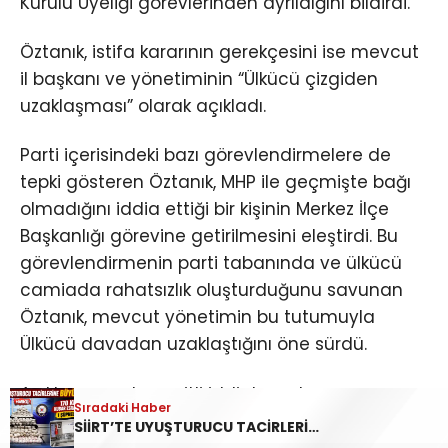
Kurulu Üyeliği görevlerinden ayrıldığını bildirdi.
Öztanık, istifa kararının gerekçesini ise mevcut
il başkanı ve yönetiminin “Ülkücü çizgiden
uzaklaşması” olarak açıkladı.
Parti içerisindeki bazı görevlendirmelere de
tepki gösteren Öztanık, MHP ile geçmişte bağı
olmadığını iddia ettiği bir kişinin Merkez İlçe
Başkanlığı görevine getirilmesini eleştirdi. Bu
görevlendirmenin parti tabanında ve ülkücü
camiada rahatsızlık oluşturduğunu savunan
Öztanık, mevcut yönetimin bu tutumuyla
Ülkücü davadan uzaklaştığını öne sürdü.
Açıklamasında çeşitli iddialara da yer veren
Sıradaki Haber
Öztanık, mevcut il yönetiminin yanlış kişilerle ve
SİİRT’TE UYUŞTURUCU TACİRLERİNE BÜYÜK DARBE! 170 KİLOGRAM KUBAR ESRAR ELE GEÇİRİLDİ 1 ŞÜPHELİ TUTUKLANDI
yanlış işlerle anıldığını iddia ederek, “Yanlış