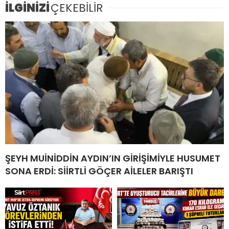
İLGİNİZİ
ÇEKEBİLİR
ŞEYH MUİNİDDİN AYDIN’IN GİRİŞİMİYLE HUSUMET
SONA ERDİ: SİİRTLİ GÖÇER AİLELER BARIŞTI