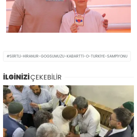
SIIRTLI-HIRANUR-GOGSUMUZU-KABARTTI-O-TURKIYE-SAMPIYONU
İLGİNİZİ
ÇEKEBİLİR