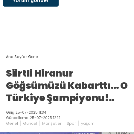
Ana Sayfa
›
Genel
Siirtli Hiranur
Göğsümüzü Kabarttı… O
Türkiye Şampiyonu!..
Giriş: 25-07-2025 11:34
Güncelleme: 25-07-2025 12:12
Genel
Güncel
Manşetler
Spor
yaşam