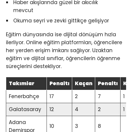
Haber akışlarında güzel bir akıcılık
mevcut
Okuma seyri ve zevki gittikçe gelişiyor
Eğitim dünyasında ise dijital dönüşüm hızla
ilerliyor. Online eğitim platformları, öğrencilere
her yerden erişim imkanı sağlıyor. Uzaktan
eğitim ve dijital sınıflar, öğrencilerin öğrenme
süreçlerini destekliyor.
Takımlar
Penaltı
Kaçan
Penaltı
Ka
Fenerbahçe
17
2
7
1
Galatasaray
12
4
2
1
Adana
10
3
8
Demirspor