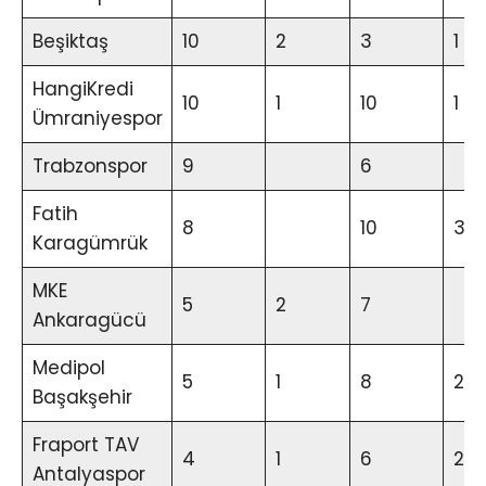
Beşiktaş
10
2
3
1
HangiKredi
10
1
10
1
Ümraniyespor
Trabzonspor
9
6
Fatih
8
10
3
Karagümrük
MKE
5
2
7
Ankaragücü
Medipol
5
1
8
2
Başakşehir
Fraport TAV
4
1
6
2
Antalyaspor