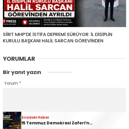
SİİRT MHP’DE İSTİFA DEPREMİ SÜRÜYOR: İL DİSİPLİN
KURULU BAŞKANI HALİL SARCAN GÖREVİNDEN
YORUMLAR
Bir yanıt yazın
Yorum
*
Sıradaki Haber
15 Temmuz Demokrasi Zaferi’nin 10. Yılında Siirt’te Selalar Okundu
Ad
*
E-posta
*