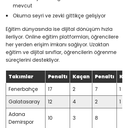
mevcut
Okuma seyri ve zevki gittikçe gelişiyor
Eğitim dünyasında ise dijital dönüşüm hızla
ilerliyor. Online eğitim platformları, öğrencilere
her yerden erişim imkanı sağlıyor. Uzaktan
eğitim ve dijital sınıflar, öğrencilerin öğrenme
süreçlerini destekliyor.
Takımlar
Penaltı
Kaçan
Penaltı
Ka
Fenerbahçe
17
2
7
1
Galatasaray
12
4
2
1
Adana
10
3
8
Demirspor