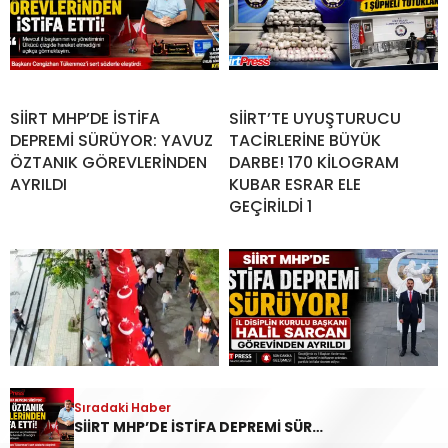
SİİRT MHP’DE İSTİFA
SİİRT’TE UYUŞTURUCU
DEPREMİ SÜRÜYOR: YAVUZ
TACİRLERİNE BÜYÜK
ÖZTANIK GÖREVLERİNDEN
DARBE! 170 KİLOGRAM
AYRILDI
KUBAR ESRAR ELE
GEÇİRİLDİ 1
Sıradaki Haber
SİİRT’TE 15 TEMMUZ’UN 10.
SİİRT MHP’DE İSTİFA
SİİRT MHP’DE İSTİFA DEPREMİ SÜRÜYOR: YAVUZ ÖZTANIK GÖREVLERİNDEN AYRILDI
YILINDA “ZAFER BİZİM,
DEPREMİ SÜRÜYOR: İL