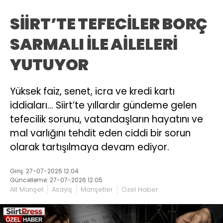
SİİRT’TE TEFECİLER BORÇ
SARMALI İLE AİLELERİ
YUTUYOR
Yüksek faiz, senet, icra ve kredi kartı
iddiaları… Siirt’te yıllardır gündeme gelen
tefecilik sorunu, vatandaşların hayatını ve
mal varlığını tehdit eden ciddi bir sorun
olarak tartışılmaya devam ediyor.
Giriş: 27-07-2026 12:04
Güncelleme: 27-07-2026 12:05
Alt Manşet
Asayiş
Manşetler
Özel Haber