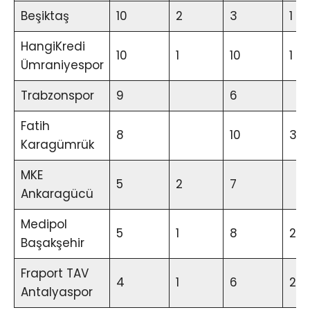
Beşiktaş
10
2
3
1
HangiKredi
10
1
10
1
Ümraniyespor
Trabzonspor
9
6
Fatih
8
10
3
Karagümrük
MKE
5
2
7
Ankaragücü
Medipol
5
1
8
2
Başakşehir
Fraport TAV
4
1
6
2
Antalyaspor