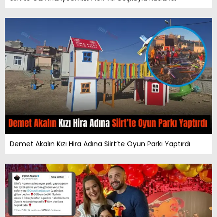
Demet Akalın Kızı Hira Adına Siirt’te Oyun Parkı Yaptırdı