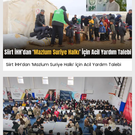
Siirt İHH’dan ‘Mazlum Suriye Halkı’ İçin Acil Yardım Talebi