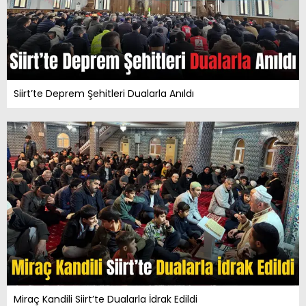
Siirt’te Deprem Şehitleri Dualarla Anıldı
Miraç Kandili Siirt’te Dualarla İdrak Edildi