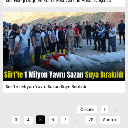
Siirt Fıstığı Doğa ve Kültür Festivali’nde Hasat Coşkusu
Siirt’te 1 Milyon Yavru Sazan Suya Bırakıldı
Önceki
1
…
3
4
5
6
7
…
79
Sonraki