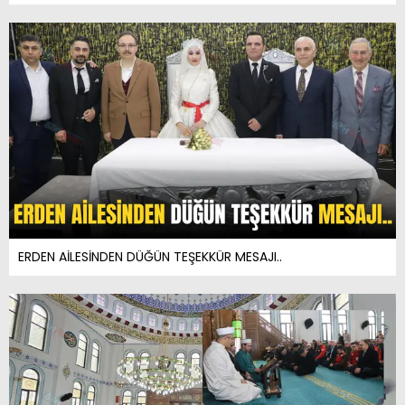
ERDEN AİLESİNDEN DÜĞÜN TEŞEKKÜR MESAJI..