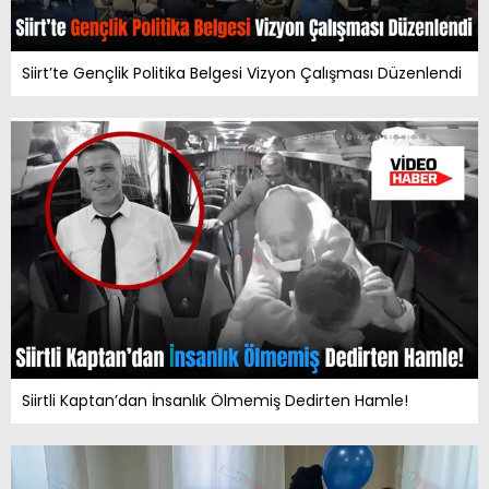
Siirt’te Gençlik Politika Belgesi Vizyon Çalışması Düzenlendi
Siirtli Kaptan’dan İnsanlık Ölmemiş Dedirten Hamle!