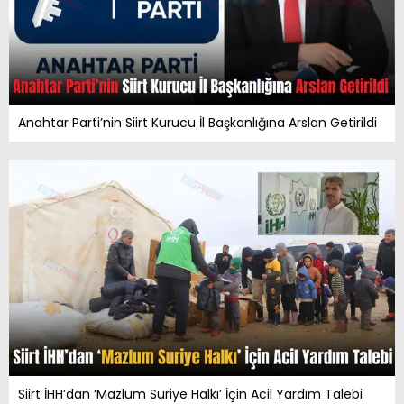
Anahtar Parti’nin Siirt Kurucu İl Başkanlığına Arslan Getirildi
Siirt İHH’dan ‘Mazlum Suriye Halkı’ İçin Acil Yardım Talebi