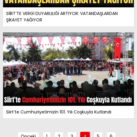
SİİRT’TE VERGİ DUYARLILIĞI ARTIYOR: VATANDAŞLARDAN
ŞİKAYET YAĞIYOR
Siirt’te Cumhuriyetimizin 101. Yılı Coşkuyla Kutlandı
Önceki
1
2
3
4
5
6
…