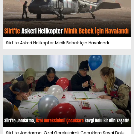
Siirt’te Askeri Helikopter Minik Bebek İçin Havalandı
Siirt’te Jandarma, Özel Gereksinimli Çocuklara Sevgi Dolu