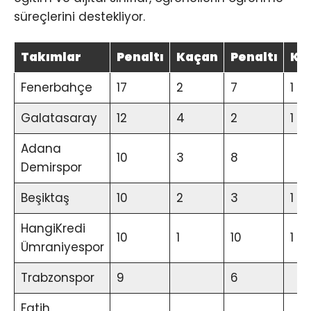
süreçlerini destekliyor.
Takımlar
Penaltı
Kaçan
Penaltı
Ka
Fenerbahçe
17
2
7
1
Galatasaray
12
4
2
1
Adana
10
3
8
Demirspor
Beşiktaş
10
2
3
1
HangiKredi
10
1
10
1
Ümraniyespor
Trabzonspor
9
6
Fatih