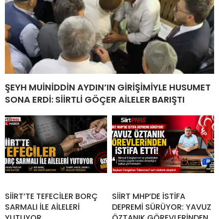
ŞEYH MUİNİDDİN AYDIN’IN GİRİŞİMİYLE HUSUMET
SONA ERDİ: SİİRTLİ GÖÇER AİLELER BARIŞTI
SİİRT’TE TEFECİLER BORÇ
SİİRT MHP’DE İSTİFA
SARMALI İLE AİLELERİ
DEPREMİ SÜRÜYOR: YAVUZ
YUTUYOR
ÖZTANIK GÖREVLERİNDEN