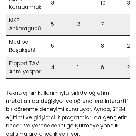
8
10
3
Karagümrük
MKE
5
2
7
Ankaragücü
Medipol
5
1
8
2
Başakşehir
Fraport TAV
4
1
6
2
Antalyaspor
Teknolojinin kullanımıyla birlikte öğretim
metotları da değişiyor ve öğrencilere interaktif
bir öğrenme deneyimi sunuluyor. Ayrıca, STEM
eğitimi ve girişimcilik programları da gençlerin
beceri ve yeteneklerini geliştirmeye yönelik
çalışmalara öncelik veriliyor.