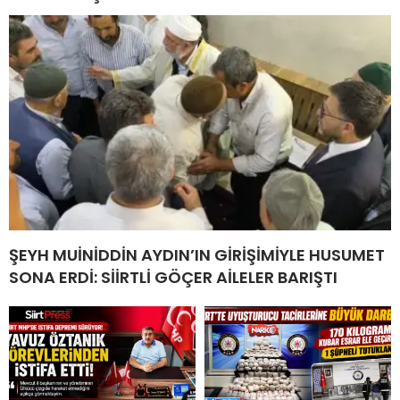
ŞEYH MUİNİDDİN AYDIN’IN GİRİŞİMİYLE HUSUMET
SONA ERDİ: SİİRTLİ GÖÇER AİLELER BARIŞTI