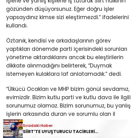
işlerle ve yanlış kişilerle iş tutarak Siirt halkının
gözünden düşüyorsunuz. Eğer doğru işler
yapsaydınız kimse sizi eleştirmezdi.” ifadelerini
kullandı.
Öztanık, kendisi ve arkadaşlarının görev
yaptıkları dönemde parti içerisindeki sorunları
yönetime aktardıklarını ancak bu eleştirilerin
dikkate alınmadığını belirterek, “Duymak
istemeyen kulaklara laf anlatamadık.” dedi.
“Ülkücü Ocakları ve MHP bizim gönül sevdamız,
evimizdir. Bizim kutlu parti ve kutlu dava ile ilgili
sorunumuz olamaz. Bizim sorunumuz, bu yanlış
işlerin arkasında duran ve sorumlu olan il
başkanı ve yönetimidir.” ifadelerini kullanan
Sıradaki Haber
Öztanık, MHP Genel Başkanı Devlet Bahçeli’nin
SİİRT’TE UYUŞTURUCU TACİRLERİNE BÜYÜK DARBE! 170 KİLOGRAM KUBAR ESRAR ELE GEÇİRİLDİ 1 ŞÜPHELİ TUTUKLANDI