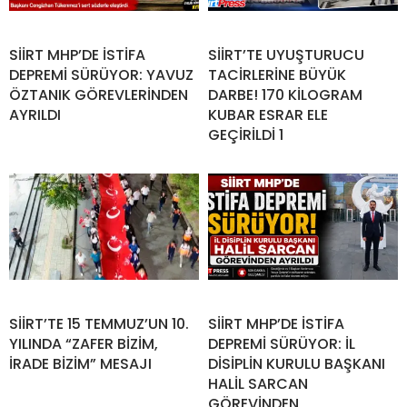
SİİRT MHP’DE İSTİFA
SİİRT’TE UYUŞTURUCU
DEPREMİ SÜRÜYOR: YAVUZ
TACİRLERİNE BÜYÜK
ÖZTANIK GÖREVLERİNDEN
DARBE! 170 KİLOGRAM
AYRILDI
KUBAR ESRAR ELE
GEÇİRİLDİ 1
SİİRT’TE 15 TEMMUZ’UN 10.
SİİRT MHP’DE İSTİFA
YILINDA “ZAFER BİZİM,
DEPREMİ SÜRÜYOR: İL
İRADE BİZİM” MESAJI
DİSİPLİN KURULU BAŞKANI
HALİL SARCAN
GÖREVİNDEN