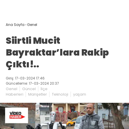
Ana Sayfa
›
Genel
Siirtli Mucit
Bayraktar’lara Rakip
Çıktı!..
Giriş: 17-03-2024 17:46
Güncelleme: 17-03-2024 20:37
Genel
Güncel
İlçe
Haberleri
Manşetler
Teknoloji
yaşam