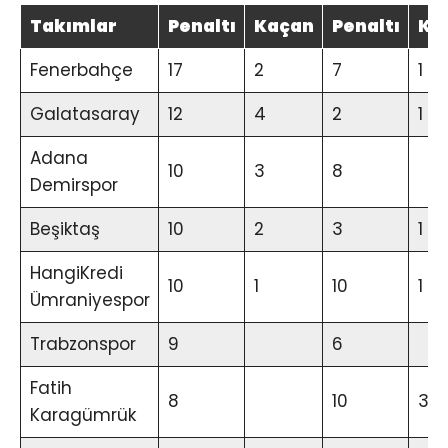
Takımlar
Penaltı
Kaçan
Penaltı
Ka
Fenerbahçe
17
2
7
1
Galatasaray
12
4
2
1
Adana
10
3
8
Demirspor
Beşiktaş
10
2
3
1
HangiKredi
10
1
10
1
Ümraniyespor
Trabzonspor
9
6
Fatih
8
10
3
Karagümrük