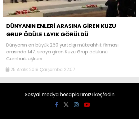
DÜNYANIN ENLERİ ARASINA GİREN KUZU
GRUP ÖDÜLE LAYIK GÖRÜLDÜ
Dünyanın en büyük 250 yurtdışı müteahhit firması
arasında 147. sıraya giren Kuzu Grup ödülünü
Cumhurbaşkanı
25 Aralık 2019 Çarşamba 22:07
Sosyal medya hesaplarımızı keşfedin