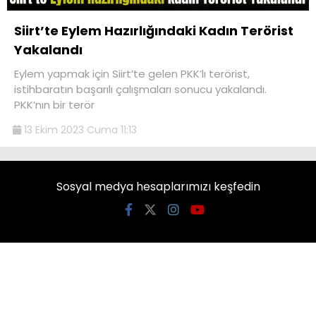
Siirt’te Eylem Hazırlığındaki Kadın Terörist
Yakalandı
Eylem yapmak için Siirt’te gelen PKK’lı terörist,
istihbaratın başarılı çalışmaları sonucu yakalandı.
PKK’nın bir terör
13 Ekim 2023 Cuma 11:13
Sosyal medya hesaplarımızı keşfedin