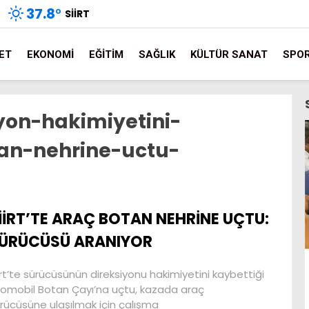
37.8
°
SIIRT
ET
EKONOMI
EĞITIM
SAĞLIK
KÜLTÜR SANAT
SPO
iyon-hakimiyetini-
an-nehrine-uctu-
İİRT’TE ARAÇ BOTAN NEHRİNE UÇTU:
ÜRÜCÜSÜ ARANIYOR
irt’te sürücüsünün direksiyonu hakimiyetini kaybettiği
omobil Botan Çayı’na uçtu, kazada araç
rücüsüne ulaşılmak için çalışma