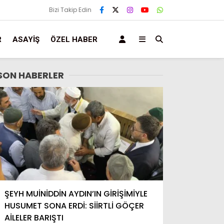
Bizi Takip Edin
R
ASAYIŞ
ÖZEL HABER
SON HABERLER
ŞEYH MUİNİDDİN AYDIN’IN GİRİŞİMİYLE
HUSUMET SONA ERDİ: SİİRTLİ GÖÇER
AİLELER BARIŞTI