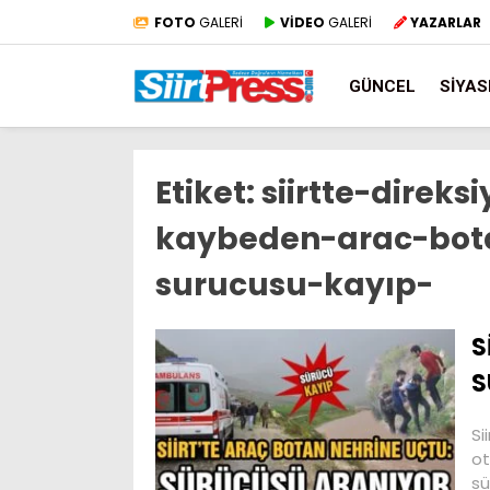
FOTO
GALERİ
VİDEO
GALERİ
YAZARLAR
GÜNCEL
SIYAS
Etiket:
siirtte-direks
kaybeden-arac-bot
surucusu-kayıp-
S
S
Si
ot
sü