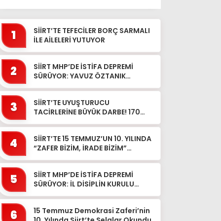
SİİRT’TE TEFECİLER BORÇ SARMALI
1
İLE AİLELERİ YUTUYOR
SİİRT MHP’DE İSTİFA DEPREMİ
2
SÜRÜYOR: YAVUZ ÖZTANIK
GÖREVLERİNDEN AYRILDI
SİİRT’TE UYUŞTURUCU
3
TACİRLERİNE BÜYÜK DARBE! 170
KİLOGRAM KUBAR ESRAR ELE
GEÇİRİLDİ 1 ŞÜPHELİ TUTUKLAND...
SİİRT’TE 15 TEMMUZ’UN 10. YILINDA
4
“ZAFER BİZİM, İRADE BİZİM”
MESAJI
SİİRT MHP’DE İSTİFA DEPREMİ
5
SÜRÜYOR: İL DİSİPLİN KURULU
BAŞKANI HALİL SARCAN
GÖREVİNDEN AYRILDI
15 Temmuz Demokrasi Zaferi’nin
6
10. Yılında Siirt’te Selalar Okundu