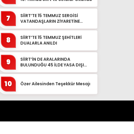
SİİRT’TE 15 TEMMUZ SERGİSİ
7
VATANDAŞLARIN ZİYARETİNE
AÇILDI
SİİRT’TE 15 TEMMUZ ŞEHİTLERİ
8
DUALARLA ANILDI
SİİRT’İN DE ARALARINDA
9
BULUNDUĞU 45 İLDE YASA DIŞI
BAHİS OPERASYONU: 190 GÖZALTI
10
Özer Ailesinden Teşekkür Mesajı