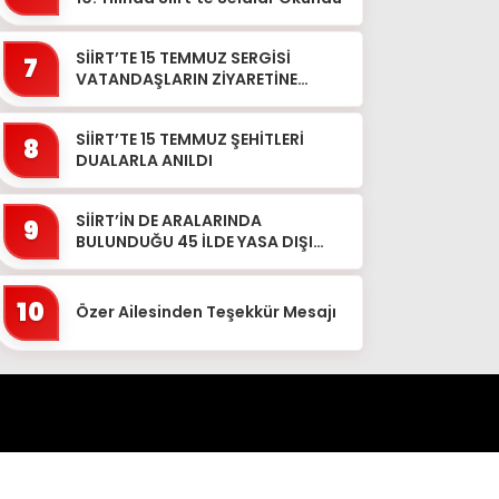
SİİRT’TE 15 TEMMUZ SERGİSİ
7
VATANDAŞLARIN ZİYARETİNE
AÇILDI
SİİRT’TE 15 TEMMUZ ŞEHİTLERİ
8
DUALARLA ANILDI
SİİRT’İN DE ARALARINDA
9
BULUNDUĞU 45 İLDE YASA DIŞI
BAHİS OPERASYONU: 190 GÖZALTI
10
Özer Ailesinden Teşekkür Mesajı