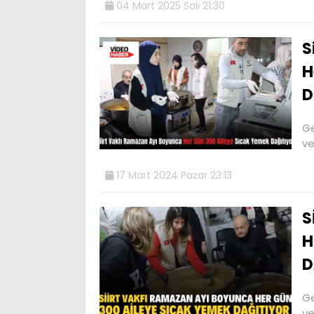
04 Mart 2025 Salı 21:30
S
H
D
Ge
ve
17 Mart 2024 Pazar 23:13
S
H
D
Ge
ve