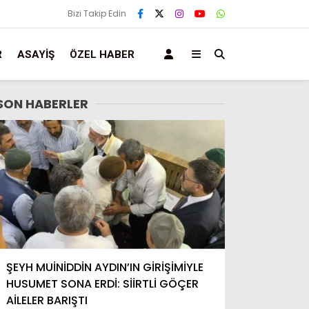
Bizi Takip Edin
R
ASAYIŞ
ÖZEL HABER
SON HABERLER
ŞEYH MUİNİDDİN AYDIN’IN GİRİŞİMİYLE
HUSUMET SONA ERDİ: SİİRTLİ GÖÇER
AİLELER BARIŞTI