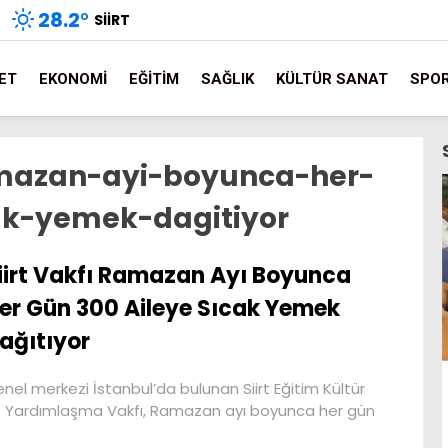
28.2
°
SIIRT
ET
EKONOMI
EĞITIM
SAĞLIK
KÜLTÜR SANAT
SPO
ramazan-ayi-boyunca-her-
ak-yemek-dagitiyor
iirt Vakfı Ramazan Ayı Boyunca
er Gün 300 Aileye Sıcak Yemek
ağıtıyor
nel merkezi İstanbul’da bulunan Siirt Eğitim Kültür
 Yardımlaşma Vakfı, Ramazan ayı boyunca her gün