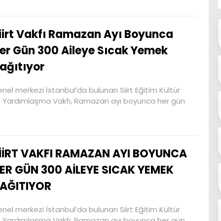
iirt Vakfı Ramazan Ayı Boyunca
er Gün 300 Aileye Sıcak Yemek
ağıtıyor
nel merkezi İstanbul’da bulunan Siirt Eğitim Kültür
 Yardımlaşma Vakfı, Ramazan ayı boyunca her gün
İİRT VAKFI RAMAZAN AYI BOYUNCA
ER GÜN 300 AİLEYE SICAK YEMEK
AĞITIYOR
nel merkezi İstanbul’da bulunan Siirt Eğitim Kültür
 Yardımlaşma Vakfı, Ramazan ayı boyunca her gün