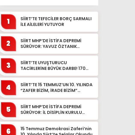
SİİRT’TE TEFECİLER BORÇ SARMALI
1
İLE AİLELERİ YUTUYOR
SİİRT MHP’DE İSTİFA DEPREMİ
2
SÜRÜYOR: YAVUZ ÖZTANIK
GÖREVLERİNDEN AYRILDI
SİİRT’TE UYUŞTURUCU
3
TACİRLERİNE BÜYÜK DARBE! 170
KİLOGRAM KUBAR ESRAR ELE
GEÇİRİLDİ 1 ŞÜPHELİ TUTUKLAND...
SİİRT’TE 15 TEMMUZ’UN 10. YILINDA
4
“ZAFER BİZİM, İRADE BİZİM”
MESAJI
SİİRT MHP’DE İSTİFA DEPREMİ
5
SÜRÜYOR: İL DİSİPLİN KURULU
BAŞKANI HALİL SARCAN
GÖREVİNDEN AYRILDI
15 Temmuz Demokrasi Zaferi’nin
6
10. Yılında Siirt’te Selalar Okundu