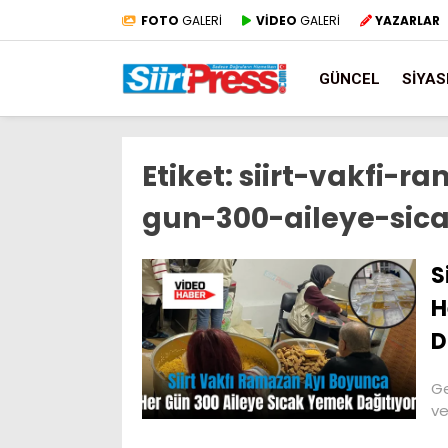
FOTO
GALERİ
VİDEO
GALERİ
YAZARLAR
GÜNCEL
SIYAS
Etiket:
siirt-vakfi-
gun-300-aileye-sic
S
H
D
Ge
ve