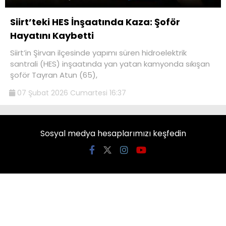
Siirt’teki HES İnşaatında Kaza: Şoför
Hayatını Kaybetti
Siirt’in Şirvan ilçesinde yapımı süren hidroelektrik
santrali (HES) inşaatında yan yatan kamyonda sıkışan
şoför Tayran Atun (65),
07 Şubat 2026 Cumartesi 16:37
Sosyal medya hesaplarımızı keşfedin