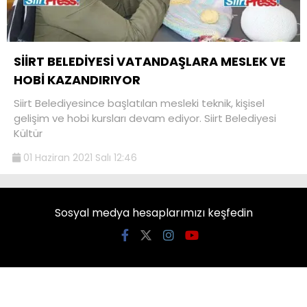
SİİRT BELEDİYESİ VATANDAŞLARA MESLEK VE
HOBİ KAZANDIRIYOR
Siirt Belediyesince başlatılan mesleki teknik, kişisel
gelişim ve hobi kursları devam ediyor. Siirt Belediyesi
Kültür
01 Haziran 2021 Salı 12:46
Sosyal medya hesaplarımızı keşfedin