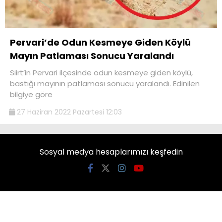
Pervari’de Odun Kesmeye Giden Köylü
Mayın Patlaması Sonucu Yaralandı
Siirt’in Pervari ilçesinde odun kesmeye giden köylü,
bastığı mayının patlaması sonucu yaralandı. Edinilen
bilgiye göre
27 Haziran 2022 Pazartesi 12:03
Sosyal medya hesaplarımızı keşfedin