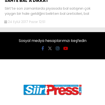
SAHTE BAL’A DİKKAT
Siirt’te son zamanlarda piyasada bal satışının çok
yaygın bir hale geldiğini belirten bal üreticileri, bal
24 Eylül 2017 Pazar 12:51
Sosyal medya hesaplarımızı keşfedin