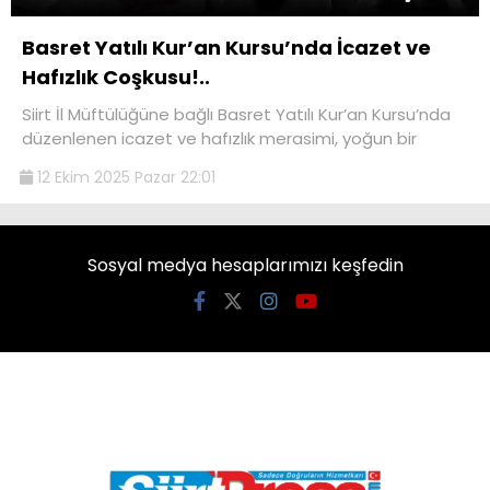
Basret Yatılı Kur’an Kursu’nda İcazet ve
Hafızlık Coşkusu!..
Siirt İl Müftülüğüne bağlı Basret Yatılı Kur’an Kursu’nda
düzenlenen icazet ve hafızlık merasimi, yoğun bir
12 Ekim 2025 Pazar 22:01
Sosyal medya hesaplarımızı keşfedin