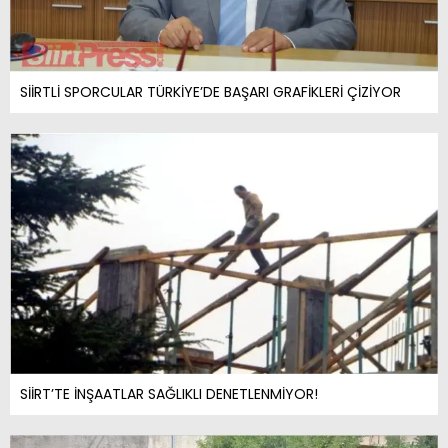
SİİRTLİ SPORCULAR TÜRKİYE’DE BAŞARI GRAFİKLERİ ÇİZİYOR
SİİRT’TE İNŞAATLAR SAĞLIKLI DENETLENMİYOR!