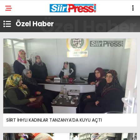
Özel Haber
SİİRT İHH’LI KADINLAR TANZANYA’DA KUYU AÇTI