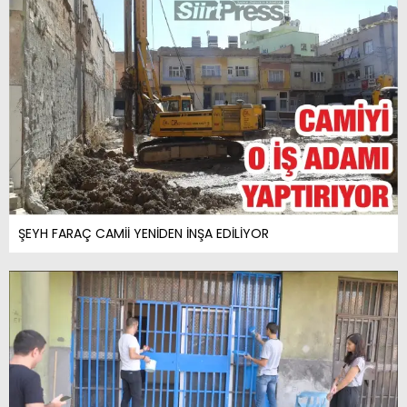
ŞEYH FARAÇ CAMİİ YENİDEN İNŞA EDİLİYOR