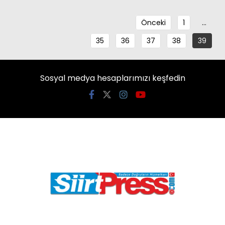
Önceki
1
…
35
36
37
38
39
Sosyal medya hesaplarımızı keşfedin