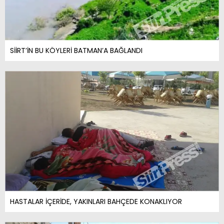
SİİRT’İN BU KÖYLERİ BATMAN’A BAĞLANDI
HASTALAR İÇERİDE, YAKINLARI BAHÇEDE KONAKLIYOR